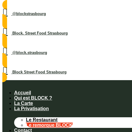
@blockstrasbourg
Block. Street Food Strasbourg
@block.strasbourg
Block Street Food Strasbourg
Accueil
Qui est BLOCK ?
La Carte
La Privatisation
Le Restaurant
Le remorque BLOCK
Contact