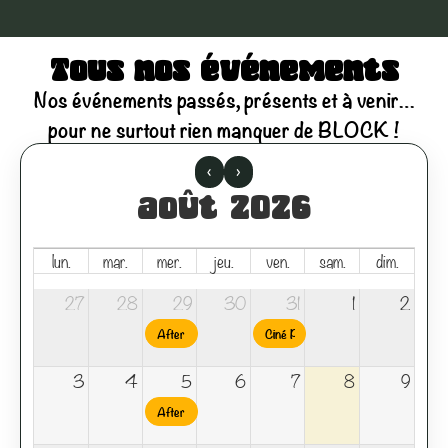
Tous nos événements
Nos événements passés, présents et à venir…
pour ne surtout rien manquer de BLOCK !
‹
›
août 2026
lun.
mar.
mer.
jeu.
ven.
sam.
dim.
27
28
29
30
31
1
2
After Work Domaine vigneron Pierre & Fils KOCH’CI
Ciné Plein Air – E.T l’extraterres
3
4
5
6
7
8
9
After Work Domaine vigneron Pierre & Fils KOCH’CI