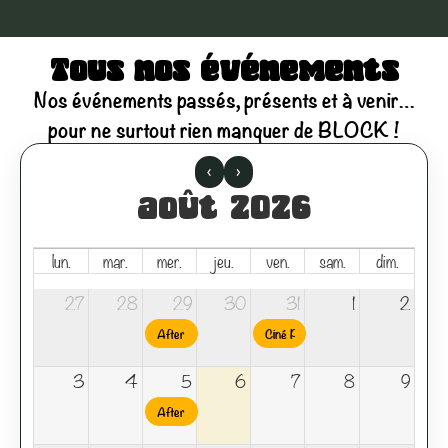
Tous nos événements
Nos événements passés, présents et à venir…
pour ne surtout rien manquer de BLOCK !
‹
›
août 2026
lun.
mar.
mer.
jeu.
ven.
sam.
dim.
27
28
29
30
31
1
2
After Work Domaine vigneron Pierre & Fils KOCH’CI
Ciné Plein Air – E.T l’extraterres
3
4
5
6
7
8
9
After Work Domaine vigneron Pierre & Fils KOCH’CI