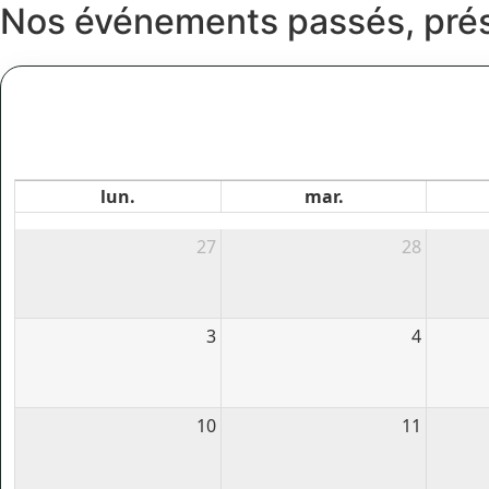
Nos événements passés, prése
lun.
mar.
27
28
3
4
10
11